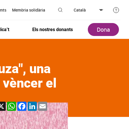
ents
Memòria solidària
Dona
ica’t
Els nostres donants
uza", una
 vèncer el
X
WhatsApp
Facebook
LinkedIn
Email