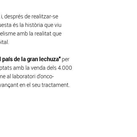
 i, després de realitzar-se
uesta és la història que viu
lelisme amb la realitat que
tal.
l país de la gran lechuza"
per
ptats amb la venda dels 4.000
me al laboratori d'onco-
vançant en el seu tractament.