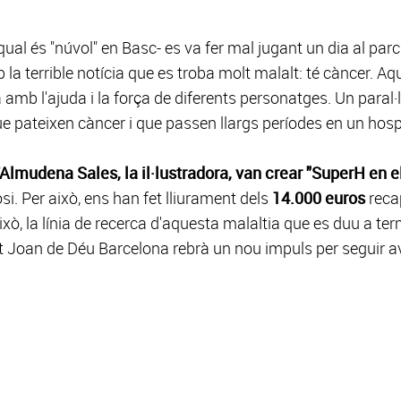
l qual és "núvol" en Basc- es va fer mal jugant un dia al parc
p la terrible notícia que es troba molt malalt: té càncer. Aq
amb l'ajuda i la força de diferents personatges. Un paral·
ue pateixen càncer i que passen llargs períodes en un hospi
l'Almudena Sales, la il·lustradora, van crear "SuperH en e
osi. Per això, ens han fet lliurament dels
14.000 euros
reca
xò, la línia de recerca d'aquesta malaltia que es duu a ter
t Joan de Déu Barcelona rebrà un nou impuls per seguir a