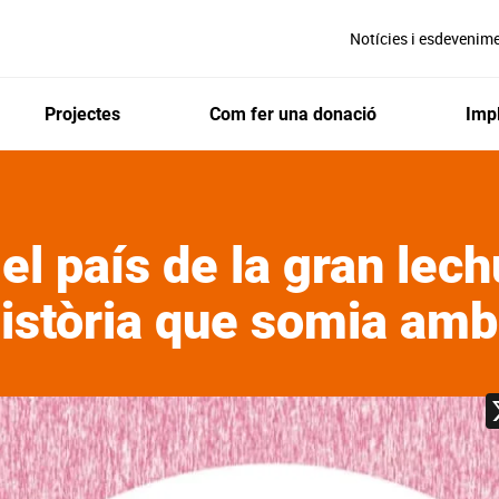
Notícies i esdevenim
Projectes
Com fer una donació
Impl
el país de la gran lech
història que somia amb