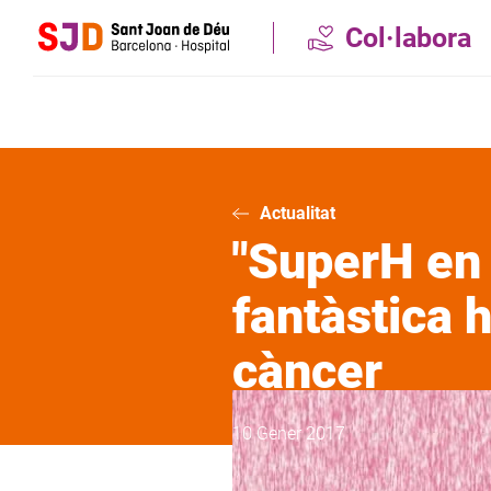
Vés
Col·labora
al
contingut
Actualitat
"SuperH en 
fantàstica 
càncer
10 Gener 2017