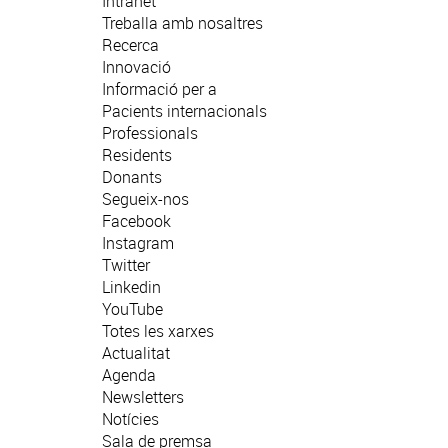
Intranet
Treballa amb nosaltres
Recerca
Innovació
Informació per a
Pacients internacionals
Professionals
Residents
Donants
Segueix-nos
Facebook
Instagram
Twitter
Linkedin
YouTube
Totes les xarxes
Actualitat
Agenda
Newsletters
Notícies
Sala de premsa