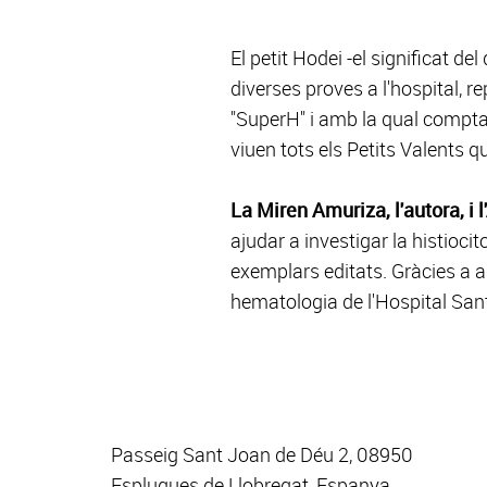
El petit Hodei -el significat de
diverses proves a l'hospital, re
"SuperH" i amb la qual compta 
viuen tots els Petits Valents q
La Miren Amuriza, l'autora, i 
ajudar a investigar la histiocit
exemplars editats. Gràcies a ai
hematologia de l'Hospital San
Passeig Sant Joan de Déu 2, 08950
Esplugues de Llobregat, Espanya