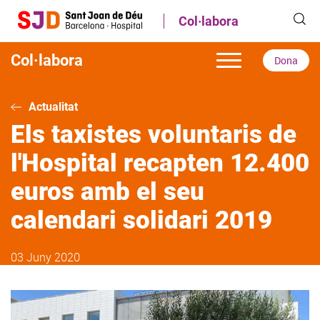
Vés
Col·labora
al
contingut
Col·labora
Dona
Actualitat
Els taxistes voluntaris de
l'Hospital recapten 12.400
euros amb el seu
calendari solidari 2019
03 Juny 2020