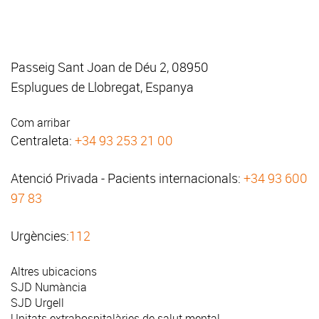
Passeig Sant Joan de Déu 2, 08950
Esplugues de Llobregat, Espanya
Com arribar
Centraleta:
+34 93 253 21 00
Atenció Privada - Pacients internacionals:
+34 93 600
97 83
Urgències:
112
Altres ubicacions
SJD Numància
SJD Urgell
Unitats extrahospitalàries de salut mental