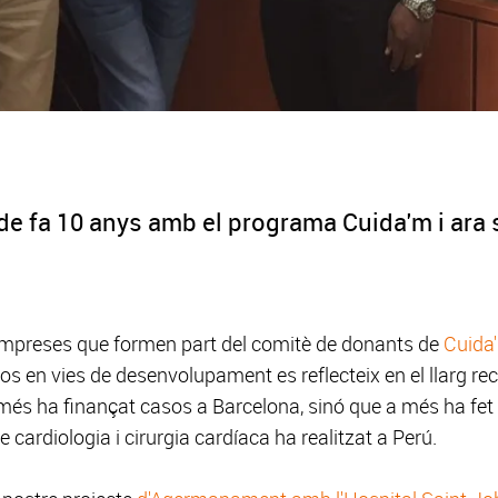
 de fa 10 anys amb el programa Cuida'm i ara s
empreses que formen part del comitè de donants de
Cuida
sos en vies de desenvolupament es reflecteix en el llarg re
 ha finançat casos a Barcelona, sinó que a més ha fet p
 cardiologia i cirurgia cardíaca ha realitzat a Perú.