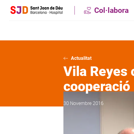
Vés
Col·labora
al
contingut
Actualitat
Vila Reyes 
cooperació 
30 Novembre 2016