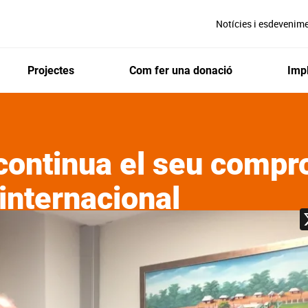
Notícies i esdevenim
Projectes
Com fer una donació
Impl
continua el seu compr
internacional