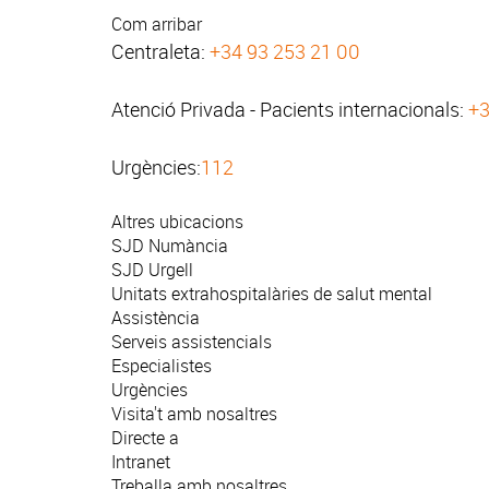
Com arribar
Centraleta:
+34 93 253 21 00
Atenció Privada - Pacients internacionals:
+3
Urgències:
112
Altres ubicacions
SJD Numància
SJD Urgell
Unitats extrahospitalàries de salut mental
Assistència
Serveis assistencials
Especialistes
Urgències
Visita't amb nosaltres
Directe a
Intranet
Treballa amb nosaltres