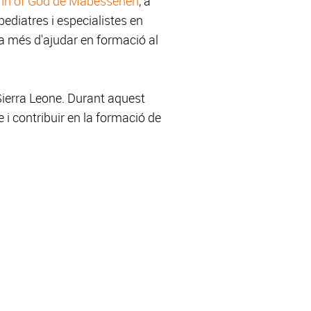
ohn of God de Mabesseneh
, a
pediatres i especialistes en
, a més d'ajudar en formació al
ierra Leone. Durant aquest
 i contribuir en la formació de