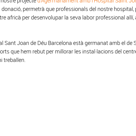
 nostre projecte
d'Agermanament amb l'Hospital Saint J
 donació, permetrà que professionals del nostre hospital, 
entre africà per desenvolupar la seva labor professional allí
al Sant Joan de Déu Barcelona està germanat amb el de S
ts que hem rebut per millorar les instal·lacions del centre
i treballen.