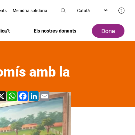
ents
Memòria solidària
Dona
ica’t
Els nostres donants
omís amb la
X
WhatsApp
Facebook
LinkedIn
Email