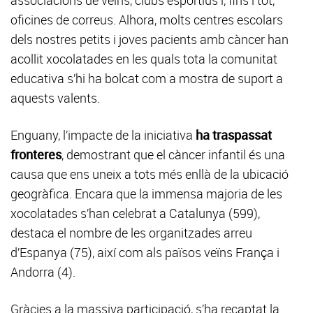
associacions de veïns, clubs esportius i, fins i tot,
oficines de correus. Alhora, molts centres escolars
dels nostres petits i joves pacients amb càncer han
acollit xocolatades en les quals tota la comunitat
educativa s’hi ha bolcat com a mostra de suport a
aquests valents.
Enguany, l’impacte de la iniciativa
ha traspassat
fronteres
, demostrant que el càncer infantil és una
causa que ens uneix a tots més enllà de la ubicació
geogràfica. Encara que la immensa majoria de les
xocolatades s’han celebrat a Catalunya (599),
destaca el nombre de les organitzades arreu
d’Espanya (75), així com als països veïns França i
Andorra (4).
Gràcies a la massiva participació, s’ha recaptat la