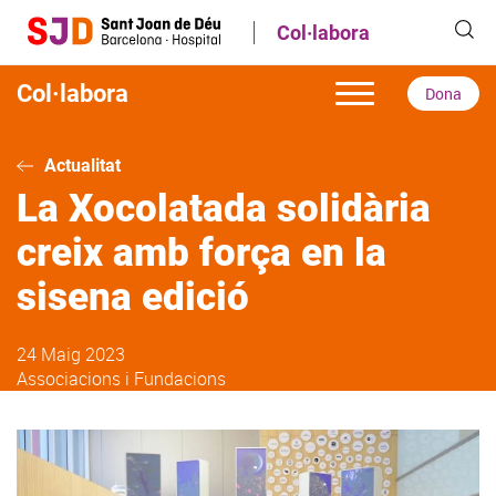
Vés
Col·labora
al
contingut
Col·labora
Dona
Actualitat
La Xocolatada solidària
creix amb força en la
sisena edició
24 Maig 2023
Associacions i Fundacions