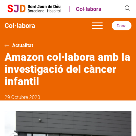
Vés
Col·labora
al
contingut
Col·labora
Dona
Actualitat
Amazon col·labora amb la
investigació del càncer
infantil
29 Octubre 2020