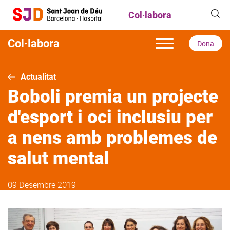
Vés
Col·labora
al
contingut
Col·labora
Dona
Actualitat
Boboli premia un projecte
d'esport i oci inclusiu per
a nens amb problemes de
salut mental
09 Desembre 2019