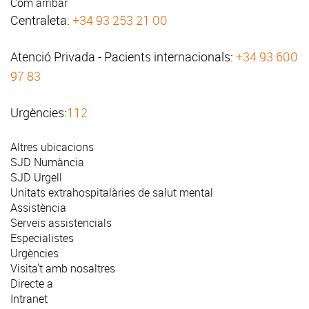
Com arribar
Centraleta:
+34 93 253 21 00
Atenció Privada - Pacients internacionals:
+34 93 600
97 83
Urgències:
112
Altres ubicacions
SJD Numància
SJD Urgell
Unitats extrahospitalàries de salut mental
Assistència
Serveis assistencials
Especialistes
Urgències
Visita't amb nosaltres
Directe a
Intranet