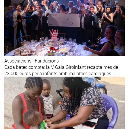
Associacions i Fundacions
Cada batec compta: la V Gala Giroinfant recapta més de
22.000 euros per a infants amb malalties cardíaques