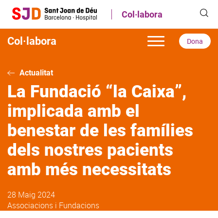
Vés
Col·labora
al
contingut
Col·labora
Dona
Actualitat
La Fundació “la Caixa”,
implicada amb el
benestar de les famílies
dels nostres pacients
amb més necessitats
28 Maig 2024
Associacions i Fundacions