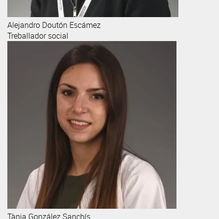
Alejandro
Doutón Escámez
Treballador social
Tània
González Sanchís