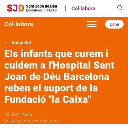
Vés
Col·labora
al
contingut
Col·labora
Dona
Actualitat
Els infants que curem i
cuidem a l'Hospital Sant
Joan de Déu Barcelona
reben el suport de la
Fundació "la Caixa"
18 Juny 2026
Associacions i Fundacions