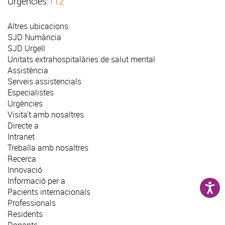
Urgències:
112
Altres ubicacions
SJD Numància
SJD Urgell
Unitats extrahospitalàries de salut mental
Assistència
Serveis assistencials
Especialistes
Urgències
Visita't amb nosaltres
Directe a
Intranet
Treballa amb nosaltres
Recerca
Innovació
Informació per a
Pacients internacionals
Professionals
Residents