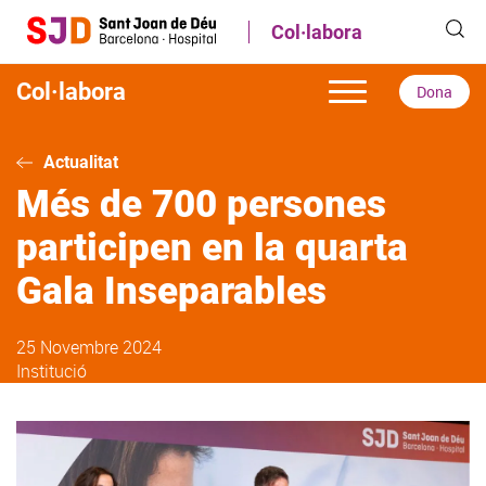
Vés
Col·labora
al
contingut
Col·labora
Dona
Actualitat
Més de 700 persones
participen en la quarta
Gala Inseparables
25 Novembre 2024
Institució