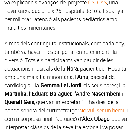
va explicar els avanços del projecte
ÚNICAS
, una
nova xarxa que uneix 25 hospitals de tota Espanya
per millorar l'atenció als pacients pediàtrics amb
malalties minoritàries.
A més dels continguts institucionals, com cada any,
també va haver-hi espai per a l'entreteniment i la
diversió. Tots els participants van gaudir de les
actuacions musicals de la
Nora
, pacient de l’Hospital
amb una malaltia minoritària; l’
Aina
, pacient de
cardiologia, i la
Gemma i el Jordi
, els seus pares; i la
Martinha, l’Eduard Balaguer, l’André Nascimbeni
i
Queralt Geis
, que van interpretar ‘Hi ha dies’ de la
banda sonora del curtmetratge ‘
No vull ser un heroi
’. I
com a sorpresa final, l’actuació d’
Álex Ubago
, que va
interpretar clàssics de la seva trajectòria i va posar