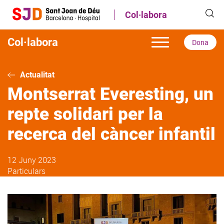
Vés
Col·labora
al
contingut
Col·labora
Dona
Actualitat
Montserrat Everesting, un
repte solidari per la
recerca del càncer infantil
12 Juny 2023
Particulars