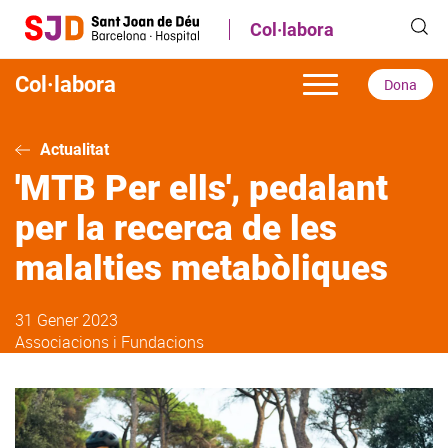
Vés
Col·labora
al
contingut
Col·labora
Dona
Actualitat
'MTB Per ells', pedalant
per la recerca de les
malalties metabòliques
31 Gener 2023
Associacions i Fundacions