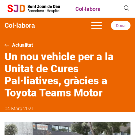
Vés
Col·labora
al
contingut
Col·labora
Dona
Actualitat
Un nou vehicle per a la
Unitat de Cures
Pal·liatives, gràcies a
Toyota Teams Motor
04 Març 2021