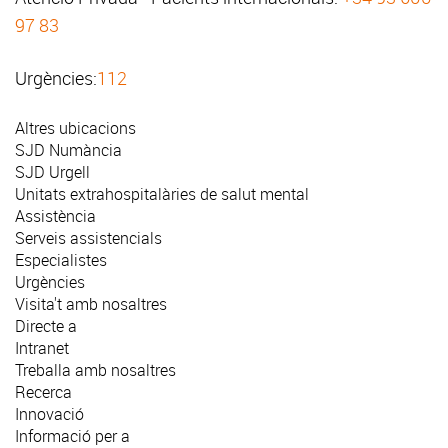
97 83
Urgències:
112
Altres ubicacions
SJD Numància
SJD Urgell
Unitats extrahospitalàries de salut mental
Assistència
Serveis assistencials
Especialistes
Urgències
Visita't amb nosaltres
Directe a
Intranet
Treballa amb nosaltres
Recerca
Innovació
Informació per a