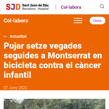
Vés
Col·labora
al
contingut
Col·labora
Dona
Actualitat
Pujar setze vegades
seguides a Montserrat en
bicicleta contra el càncer
infantil
07 Juny 2022