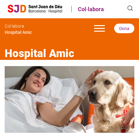
Vés
Col·labora
al
contingut
Col·labora
Dona
Hospital Amic
Hospital Amic