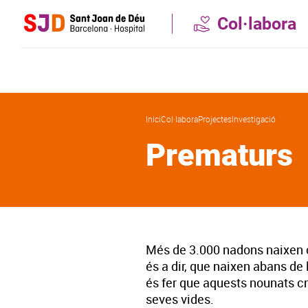
Vés
Col·labora
al
contingut
Inici
Col·labora
Projectes
Investigació
Prematurs
Més de 3.000 nadons naixen c
és a dir, que naixen abans de
és fer que aquests nounats c
seves vides.