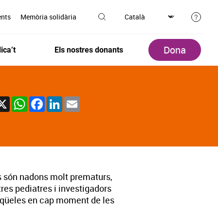
ents
Memòria solidària
Dona
ica’t
Els nostres donants
X
WhatsApp
Facebook
LinkedIn
Email
s són nadons molt prematurs,
res pediatres i investigadors
seqüeles en cap moment de les