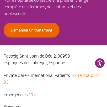
Notre hôpital se consacre à la prise en charge
complète des femmes, des enfants et des
adolescents.
Demander un traitement
Passeig Sant Joan de Déu 2, 08950
Esplugues de Llobregat, Espagne
Private Care - International Patients:
+34 93 600 97
83
Emergencies:
112
Suivez-nous