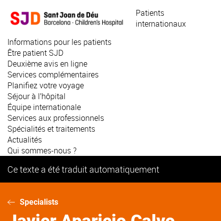
Aller
Patients
au
internationaux
contenu
principal
Informations pour les patients
Être patient SJD
Deuxième avis en ligne
Services complémentaires
Planifiez votre voyage
Séjour à l’hôpital
Équipe internationale
Services aux professionnels
Spécialités et traitements
Actualités
Qui sommes-nous ?
Ce texte a été traduit automatiquement
Specialists