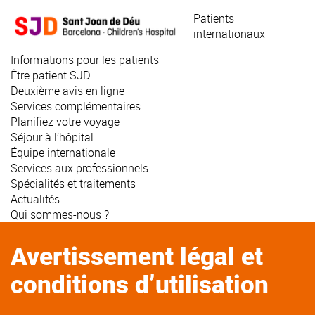
Aller
Patients
au
internationaux
contenu
principal
Informations pour les patients
Être patient SJD
Deuxième avis en ligne
Services complémentaires
Planifiez votre voyage
Séjour à l’hôpital
Équipe internationale
Services aux professionnels
Spécialités et traitements
Actualités
Qui sommes-nous ?
Avertissement légal et
conditions d’utilisation