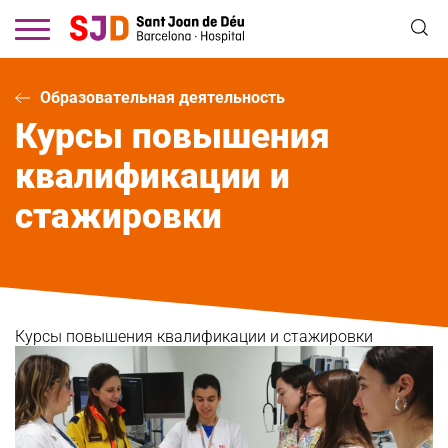
Перейти
к
основному
содержанию
Образовательная деятельность
Курсы повышения
квалификации и
стажировки
Курсы повышения квалификации и стажировки