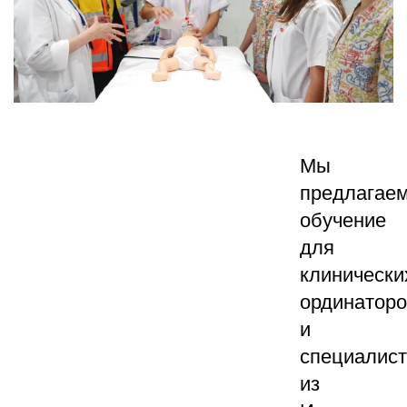
Мы
предлагае
обучение
для
клинически
ординатор
и
специалис
из