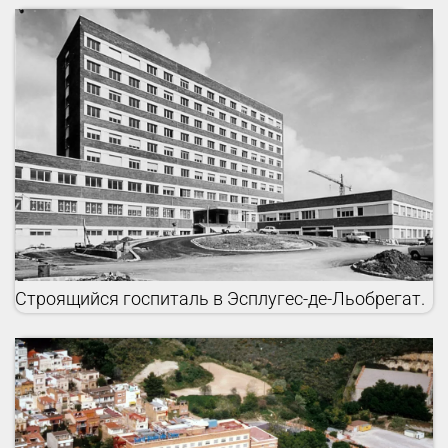
Строящийся госпиталь в Эсплугес-де-Льобрегат.