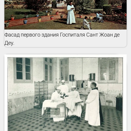
Фасад первого здания Госпиталя Сант Жоан де
Деу.