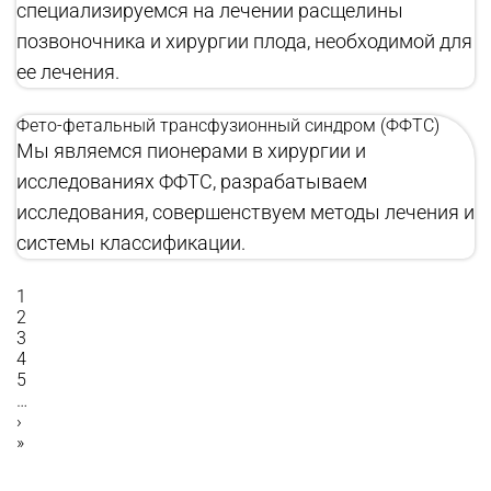
специализируемся на лечении расщелины
позвоночника и хирургии плода, необходимой для
ее лечения.
Фето-фетальный трансфузионный синдром (ФФТС)
Мы являемся пионерами в хирургии и
исследованиях ФФТС, разрабатываем
исследования, совершенствуем методы лечения и
системы классификации.
Текущая
1
страница
Страница
2
Страница
3
Нумерация
Страница
4
страниц
Страница
5
…
Следующая
›
страница
Последняя
»
страница