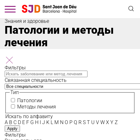
Перейти
к
основному
содержанию
Знания и здоровье
Патологии и методы
лечения
Фильтры
Связанная специальность
Тип
Патологии
Методы лечения
Искать по алфавиту
A
B
C
D
E
F
G
H
I
J
K
L
M
N
O
P
Q
R
S
T
U
V
W
X
Y
Z
Фильтры