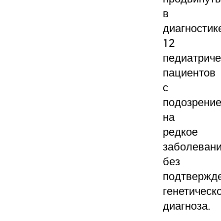
в
диагностик
12
педиатриче
пациентов
с
подозрени
на
редкое
заболеван
без
подтвержд
генетическ
диагноза.