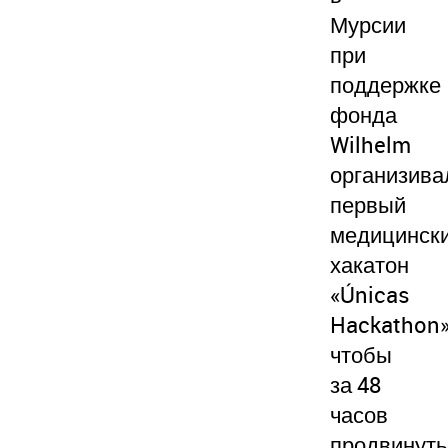
Мурсии
при
поддержке
фонда
Wilhelm
организива
первый
медицинск
хакатон
«Únicas
Hackathon»
чтобы
за 48
часов
продвинуть