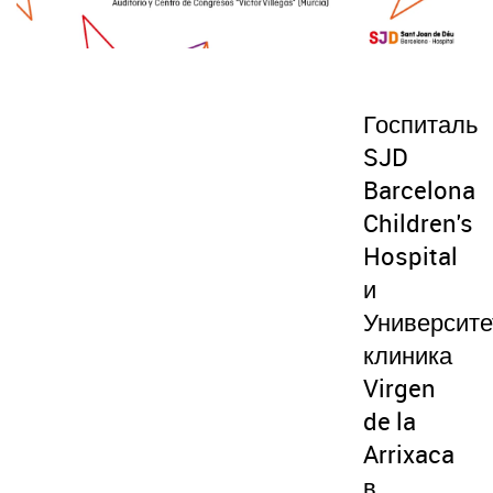
Госпиталь
SJD
Barcelona
Children's
Hospital
и
Университе
клиника
Virgen
de la
Arrixaca
в