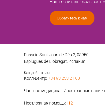
Наш госпиталь оказывает ме
Обратитесь к нам
Passeig Sant Joan de Déu 2, 08950
Esplugues de Llobregat, Испания
Как добраться
Колл-центр:
+34 93 253 21 00
Частная медицина - Иностранные пацие
Неотложная помощь:
112