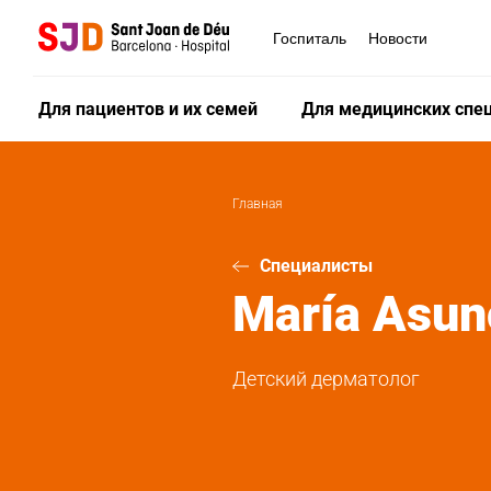
Перейти
к
Госпиталь
Новости
основному
содержанию
Для пациентов и их семей
Для медицинских спе
Главная
Специалисты
María Asun
Детский дерматолог