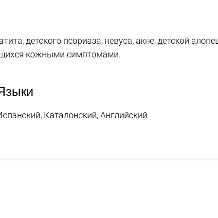
ита, детского псориаза, невуса, акне, детской алопе
ющихся кожными симптомами.
Языки
Испанский, Каталонский, Английский