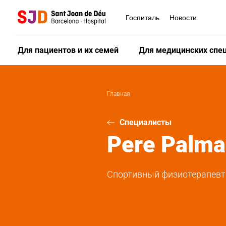
Перейти
к
Госпиталь
Новости
основному
содержанию
Для пациентов и их семей
Для медицинских спе
Главная
Специалисты
Pere
Palma
Спортивный физиотерапевт