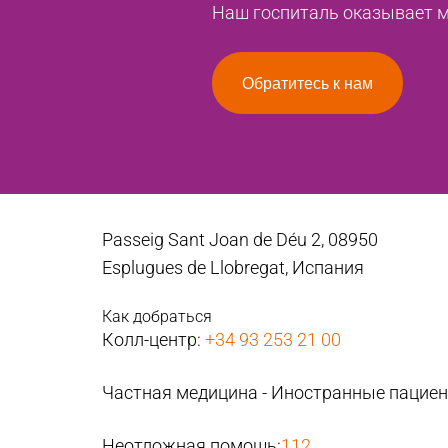
Наш госпиталь оказывает ме
Обратитесь к нам
Passeig Sant Joan de Déu 2, 08950
Esplugues de Llobregat, Испания
Как добраться
Колл-центр:
+34 93 253 21 00
Частная медицина - Иностранные пацие
Неотложная помощь:
112