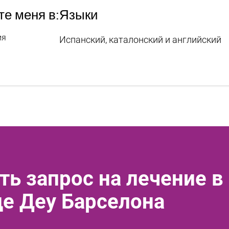
те меня в:
Языки
ия
Испанский, каталонский и английский
ть запрос на лечение в
де Деу Барселона