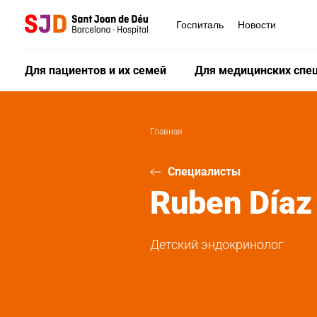
Перейти
к
Госпиталь
Новости
основному
содержанию
Для пациентов и их семей
Для медицинских спе
Главная
Специалисты
Ruben
Díaz
Детский эндокринолог