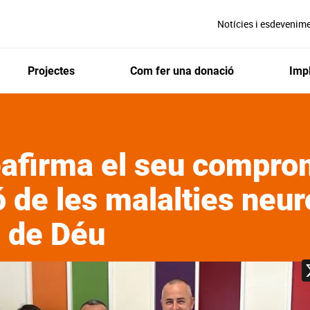
Notícies i esdevenim
Projectes
Com fer una donació
Impl
afirma el seu compro
ó de les malalties neu
n de Déu