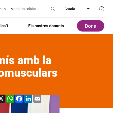
ents
Memòria solidària
Dona
ica’t
Els nostres donants
mís amb la
romusculars
X
WhatsApp
Facebook
LinkedIn
Email