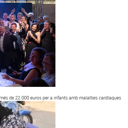
 més de 22.000 euros per a infants amb malalties cardíaques