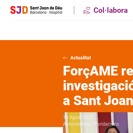
Vés
Col·labora
al
contingut
Actualitat
ForçAME re
investigaci
a Sant Joa
19 Agost 2025
Associacions i Fundacions