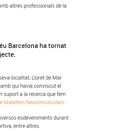
amb altres professionals de la
Déu Barcelona ha tornat
jecte.
seva localitat, Lloret de Mar
a amb qui havia conviscut el
n suport a la recerca que fem
de Malalties Neuromusculars
.
 diversos esdeveniments durant
tiva, entre altres.