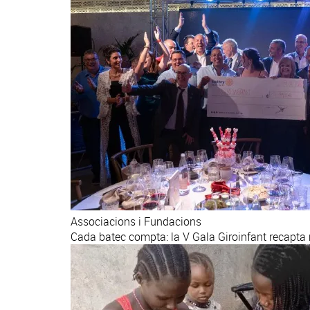
Associacions i Fundacions
Cada batec compta: la V Gala Giroinfant recapta