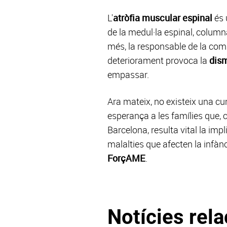
L'
atròfia muscular espinal
és 
de la medul·la espinal, columna
més, la responsable de la co
deteriorament provoca la
dism
empassar.
Ara mateix, no existeix una cur
esperança a les famílies que, 
Barcelona, resulta vital la imp
malalties que afecten la infàn
ForçAME
.
Notícies rel