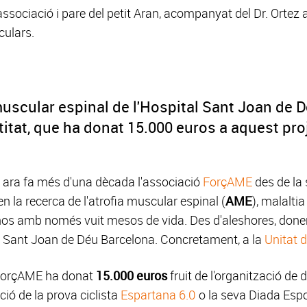
associació i pare del petit Aran, acompanyat del Dr. Ortez 
culars.
 muscular espinal de l'Hospital Sant Joan de 
ntitat, que ha donat 15.000 euros a aquest pro
 ara fa més d'una dècada l'associació
ForçAME
des de la 
en la recerca de l'atrofia muscular espinal (
AME
), malalti
-nos amb només vuit mesos de vida. Des d'aleshores, done
al Sant Joan de Déu Barcelona. Concretament, a la
Unitat 
, ForçAME ha donat
15.000 euros
fruit de l'organització de
ció de la prova ciclista
Espartana 6.0
o la seva Diada Espor