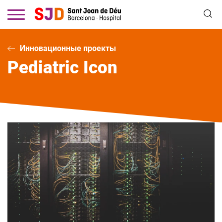
Перейти
к
основному
содержанию
Инновационные проекты
Pediatric Icon