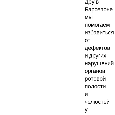
Деу в
Барселоне
мы
помогаем
избавиться
от
дефектов
и других
нарушений
органов
ротовой
полости
и
челюстей
у