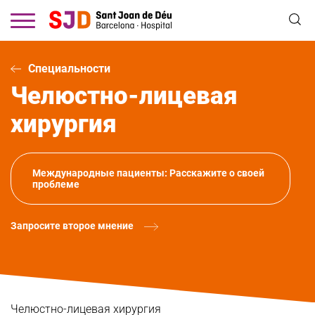
Перейти
к
основному
содержанию
Специальности
Челюстно-лицевая
хирургия
Международные пациенты: Расскажите о своей
проблеме
Запросите второе мнение
Челюстно-лицевая хирургия