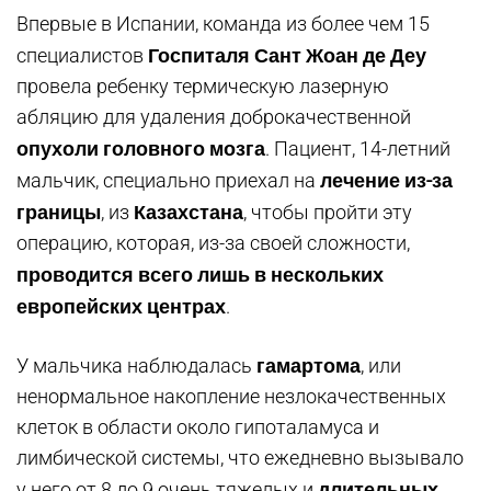
Впервые в Испании, команда из более чем 15
Госпиталя Сант Жоан де Деу
специалистов
провела ребенку термическую лазерную
абляцию для удаления доброкачественной
опухоли головного мозга
. Пациент, 14-летний
лечение из-за
мальчик, специально приехал на
границы
Казахстана
, из
, чтобы пройти эту
операцию, которая, из-за своей сложности,
проводится всего лишь в нескольких
европейских центрах
.
гамартома
У мальчика наблюдалась
, или
ненормальное накопление незлокачественных
клеток в области около гипоталамуса и
лимбической системы, что ежедневно вызывало
длительных
у него от 8 до 9 очень тяжелых и