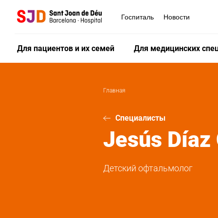
Перейти
к
Госпиталь
Новости
основному
содержанию
Для пациентов и их семей
Для медицинских спе
Главная
Специалисты
Jesús
Díaz
Детский офтальмолог