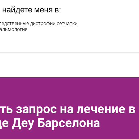
 найдете меня в:
ледственные дистрофии сетчатки
альмология
ть запрос на лечение в
де Деу Барселона