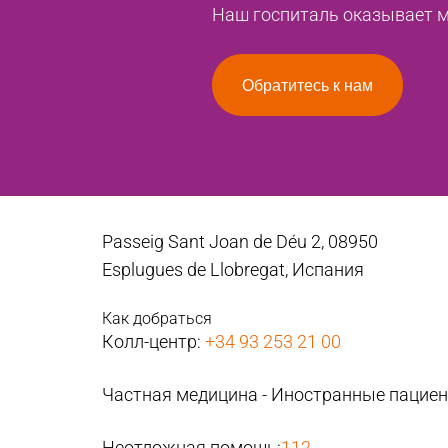
Наш госпиталь оказывает ме
Обратитесь к нам
Passeig Sant Joan de Déu 2, 08950
Esplugues de Llobregat, Испания
Как добраться
Колл-центр:
+34 93 253 21 00
Частная медицина - Иностранные пацие
Неотложная помощь:
112