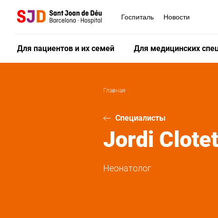
Перейти
к
Госпиталь
Новости
основному
содержанию
Для пациентов и их семей
Для медицинских спе
Главная
Специалисты
Jordi
Clote
Неонатолог