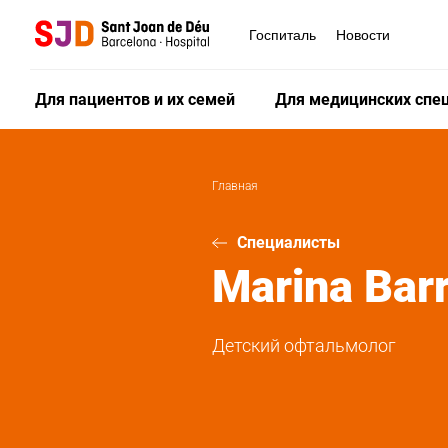
Перейти
к
Госпиталь
Новости
основному
содержанию
Для пациентов и их семей
Для медицинских спе
Главная
Специалисты
Marina
Bar
Детский офтальмолог