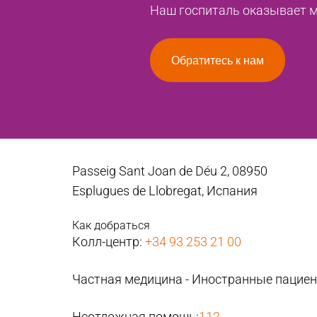
Наш госпиталь оказывает ме
Обратитесь к нам
Passeig Sant Joan de Déu 2, 08950
Esplugues de Llobregat, Испания
Как добраться
Колл-центр:
+34 93 253 21 00
Частная медицина - Иностранные пацие
Неотложная помощь:
112