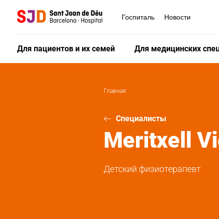
Перейти
к
Госпиталь
Новости
основному
содержанию
Для пациентов и их семей
Для медицинских спе
Главная
Специалисты
Meritxell
V
Детский физиотерапевт