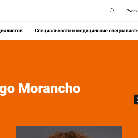
циалистов
Специальности и медицинские специалист
igo Morancho