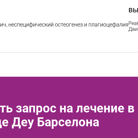
вы
Реа
ич, неспецифический остеогенез и плагиоцефалия
Дви
ть запрос на лечение в
де Деу Барселона