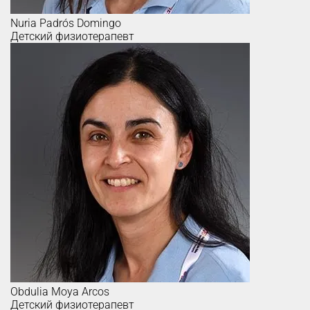
Nuria
Padrós Domingo
Детский физиотерапевт
Obdulia
Moya Arcos
Детский физиотерапевт