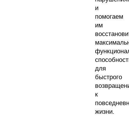
и
помогаем
им
восстанови
максималь
функциона
способност
для
быстрого
возвращен
к
повседнев
жизни.