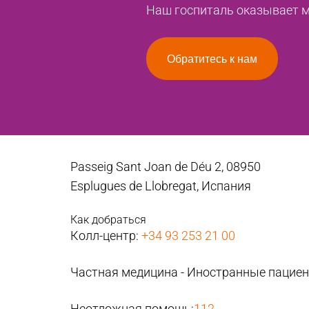
Наш госпиталь оказывает ме
Обратитесь к нам
Passeig Sant Joan de Déu 2, 08950
Esplugues de Llobregat, Испания
Как добраться
Колл-центр:
+34 93 253 21 00
Частная медицина - Иностранные пацие
Неотложная помощь:
112