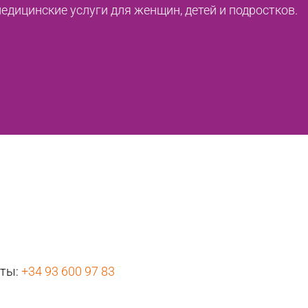
дицинские услуги для женщин, детей и подростков.
нты:
+34 93 600 97 83