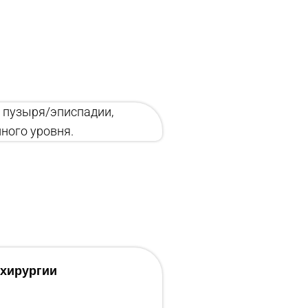
 пузыря/эписпадии,
нного уровня.
 хирургии