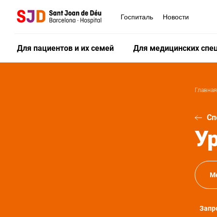
Перейти
к
Госпиталь
Новости
основному
содержанию
Для пациентов и их семей
Для медицинских спе
Главная
Сп
У
М
Запр