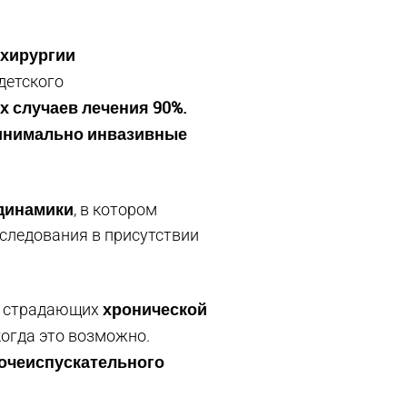
 хирургии
детского
 случаев лечения 90%.
инимально инвазивные
динамики
, в котором
следования в присутствии
хронической
, страдающих
когда это возможно.
мочеиспускательного