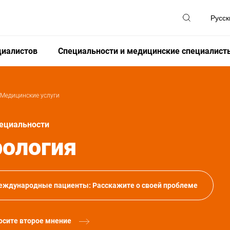
циалистов
Специальности и медицинские специалист
Медицинские услуги
ециальности
рология
еждународные пациенты: Расскажите о своей проблеме
осите второе мнение