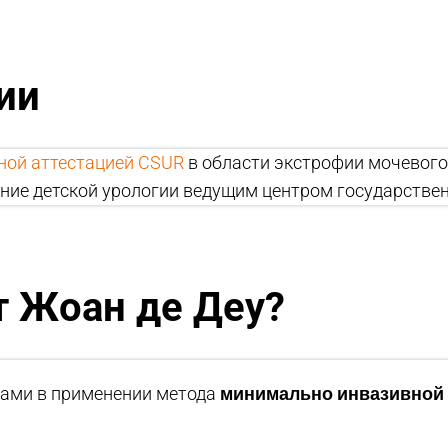
ии
ной аттестацией CSUR
в области экстрофии мочевого
ение детской урологии ведущим центром государстве
т Жоан де Деу?
минимально инвазивной
ами в применении метода