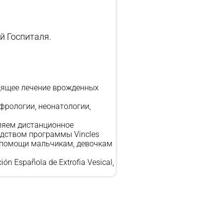
й Госпиталя.
одящее лечение врожденных
фрологии
,
неонатологии
,
вляем дистанционное
едством программы Vincles
й помощи мальчикам, девочкам
 Española de Extrofia Vesical,