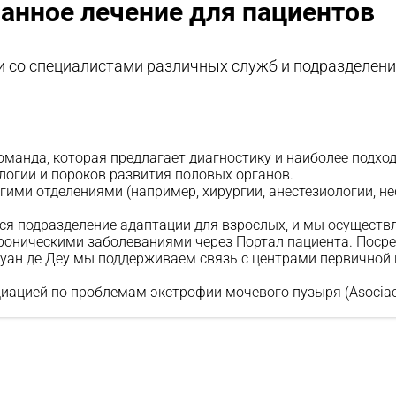
анное лечение для пациентов
 со специалистами различных служб и подразделени
оманда, которая предлагает диагностику и наиболее подх
логии и пороков развития половых органов.
угими отделениями (например,
хирургии
,
анестезиологии
,
не
.
тся подразделение адаптации для взрослых, и мы осущест
роническими заболеваниями через Портал пациента. Поср
Жуан де Деу мы поддерживаем связь с центрами первично
ацией по проблемам экстрофии мочевого пузыря (Asociación