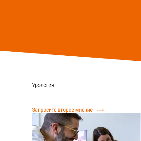
Урология
Международные пациенты: Расскажите о сво
Запросите второе мнение