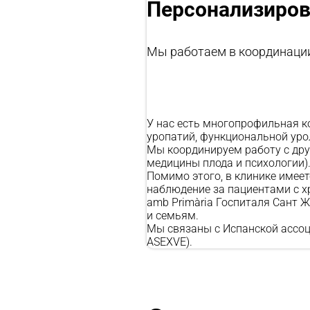
Персонализиров
Мы работаем в координации
У нас есть многопрофильная к
уропатий, функциональной уро
Мы координируем работу с др
медицины плода
и
психологии
)
Помимо этого, в клинике имее
наблюдение за пациентами с х
amb Primària Госпиталя Сант 
и семьям.
Мы связаны с Испанской ассоци
ASEXVE).