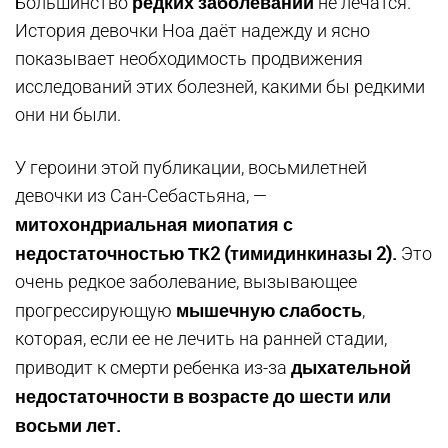
редких заболеваний
Большинство
не лечатся.
История девочки Ноа даёт надежду и ясно
показывает необходимость продвижения
исследований этих болезней, какими бы редкими
они ни были.
У героини этой публикации, восьмилетней
девочки из Сан-Себастьяна, —
митохондриальная миопатия с
недостаточностью ТК2 (тимидинкиназы 2).
Это
очень редкое заболевание, вызывающее
мышечную слабость
прогрессирующую
,
которая, если ее не лечить на ранней стадии,
дыхательной
приводит к смерти ребенка из-за
недостаточности в возрасте до шести или
восьми лет.