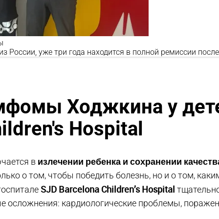
ы
из России, уже три года находится в полной ремиссии пос
мфомы Ходжкина у дете
ildren's Hospital
излечении ребенка и сохранении качеств
ючается в
лько о том, чтобы победить болезнь, но и о том, как
SJD Barcelona Children’s Hospital
 госпитале
тщательно
е осложнения: кардиологические проблемы, поражен