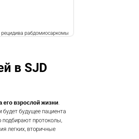
ле рецидива рабдомиосаркомы
й в SJD
а его взрослой жизни
.
им будет будущее пациента
 подбирают протоколы,
ия легких, вторичные