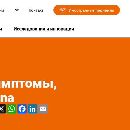
Контакт
Иностранные пациенты
ы
Исследования и инновации
имптомы,
ona
X
WhatsApp
Facebook
LinkedIn
Email