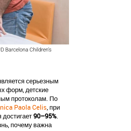
Barcelona Children's
 является серьезным
ых форм, детские
ным протоколам. По
nica Paola Celis
, при
я достигает
90–95%
.
знь, почему важна