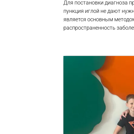
Для постановки диагноза п
пункция иглой не дают нуж
является основным методо
распространенность забол