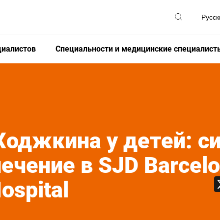
циалистов
Специальности и медицинские специалист
оджкина у детей: с
лечение в SJD Barcel
Hospital