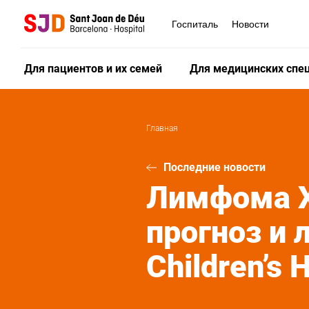
Перейти
к
Госпиталь
Новости
основному
содержанию
Для пациентов и их семей
Для медицинских спе
Главная
Последние новости
Лимфома Х
прогноз и 
Children’s 