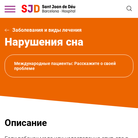
Перейти
к
основному
содержанию
Заболевания и виды лечения
Нарушения сна
Международные пациенты: Расскажите о своей
проблеме
Описание