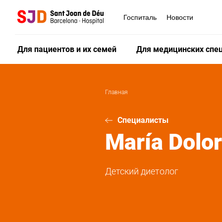
Перейти
к
Госпиталь
Новости
основному
содержанию
Для пациентов и их семей
Для медицинских спе
Главная
Специалисты
María Dolo
Детский диетолог