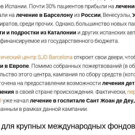
лечени
ов Испании. Почти 30% пациентов прибыли на
лечение в Барселону
России
али на
из
, Венесуэлы,
ратов, среди прочих. Однако, большинство новых п
ти и подростки из Каталонии
и других испанских а
 финансируемое из государственного бюджета.
ический центр SJD Barcelona
откроет свои двери, что
и в Европе
. Помимо собранных пожертвований (в о
льство этого центра, кампания по сбору средств (ко
лечения де
точена на предоставлении возможности
чения
в своей стране происхождения. Фактически,
пе
лечение в госпитале Сант Жоан де Деу
D
уже начал
анным в рамках данной кампании.
 для крупных международных фондо