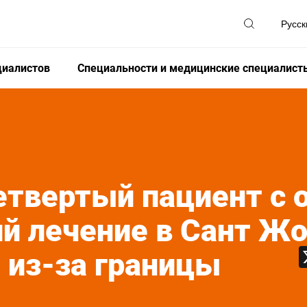
циалистов
Специальности и медицинские специалист
твертый пациент с о
й лечение в Сант Жо
 из-за границы