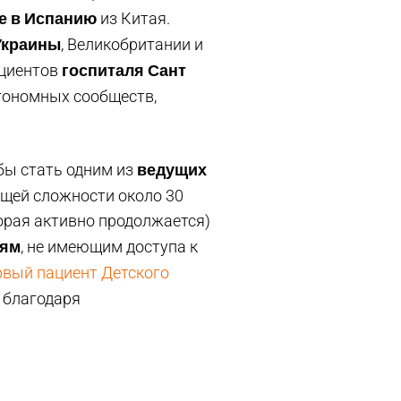
е в Испанию
из Китая.
Украины
, Великобритании и
госпиталя Сант
ациентов
втономных сообществ,
ведущих
бы стать одним из
бщей сложности около 30
торая активно продолжается)
тям
, не имеющим доступа к
рвый пациент Детского
,
благодаря
в