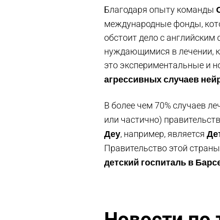
Благодаря опыту команды
международные фонды, ко
обстоит дело с английски
нуждающимися в лечении, к
это экспериментальные и но
агрессивных случаев ней
В более чем 70% случаев л
или частично) правительст
Деу
Де
,
например, является
Правительство этой страны
детский госпиталь в Барс
Новости по 