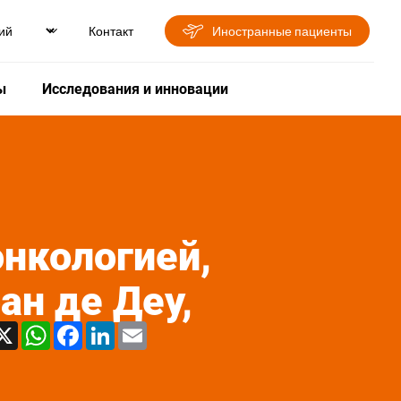
Контакт
Иностранные пациенты
ы
Исследования и инновации
нкологией,
ан де Деу,
X
WhatsApp
Facebook
LinkedIn
Email