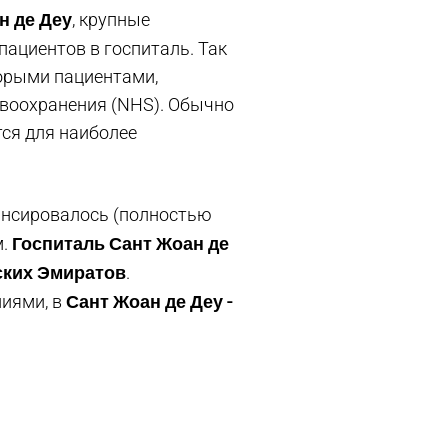
н де Деу
, крупные
пациентов в госпиталь. Так
торыми пациентами,
авоохранения (NHS). Обычно
тся для наиболее
нансировалось (полностью
Госпиталь Сант Жоан де
м.
ских Эмиратов
.
Сант Жоан де Деу -
ниями, в