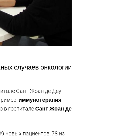
жных случаев онкологии
итале Сант Жоан де Деу
иммунотерапия
пример,
Сант Жоан де
о в госпитале
9 новых пациентов, 78 из