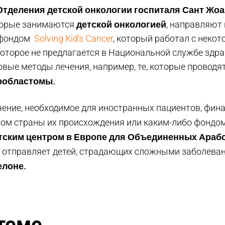
Отделения детской онкологии госпиталя Сант Жоа
детской онкологией
торые занимаются
, направляют 
м фондом
Solving Kid's Cancer
, который работал с неко
оторое не предлагается в Национальной службе здр
вые методы лечения, например, те, которые проводя
робластомы.
ечение, необходимое для иностранных пациентов, фи
вом страны их происхождения или каким-либо фондо
тским центром в Европе для Объединенных Араб
 отправляет детей, страдающих сложными заболева
елоне.
теме