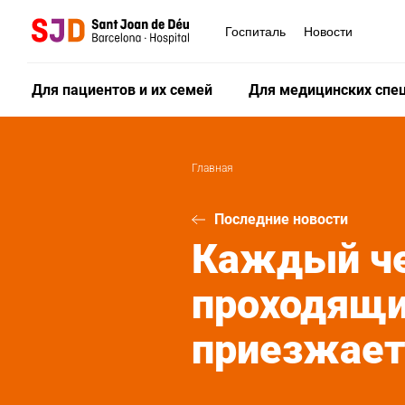
Перейти
к
Госпиталь
Новости
основному
содержанию
Для пациентов и их семей
Для медицинских спе
Главная
Последние новости
Каждый че
проходящи
приезжает