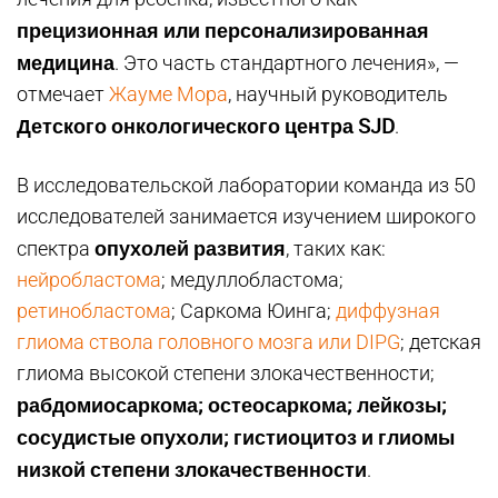
прецизионная или персонализированная
медицина
. Это часть стандартного лечения», —
отмечает
Жауме Мора
, научный руководитель
Детского онкологического центра SJD
.
В исследовательской лаборатории команда из 50
исследователей занимается изучением широкого
опухолей развития
спектра
, таких как:
нейробластома
; медуллобластома;
ретинобластома
; Саркома Юинга;
диффузная
глиома ствола головного мозга или DIPG
; детская
глиома высокой степени злокачественности;
рабдомиосаркома; остеосаркома; лейкозы;
сосудистые опухоли; гистиоцитоз и глиомы
низкой степени злокачественности
.