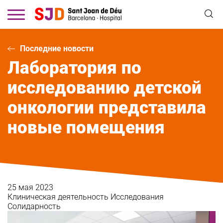
Перейти
к
основному
содержанию
Последние новости
Лаборатория по
исследованию детской
онкологии представила
новые помещения
25 мая 2023
Клиническая деятельность
Исследования
Солидарность