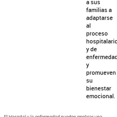
a sus
familias a
adaptarse
al
proceso
hospitalari
y de
enfermedad
y
promueven
su
bienestar
emocional.
El Hospital y la enfermedad pueden implicar una