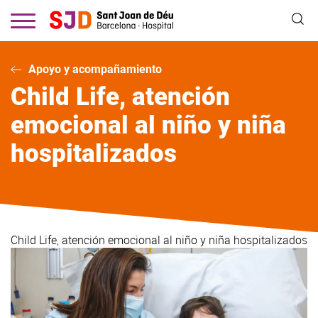
Pasar
al
contenido
principal
Apoyo y acompañamiento
Child Life, atención
emocional al niño y niña
hospitalizados
Child Life, atención emocional al niño y niña hospitalizados