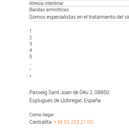
Atresia intestinal
Bandas amnióticas
Somos especialistas en el tratamiento del sí
Página
1
actual
Página
2
Paginación
Página
3
Página
4
Página
5
…
Siguiente
›
página
Última
»
página
Passeig Sant Joan de Déu 2, 08950
Esplugues de Llobregat, España
Cómo llegar
Centralita:
+34 93 253 21 00