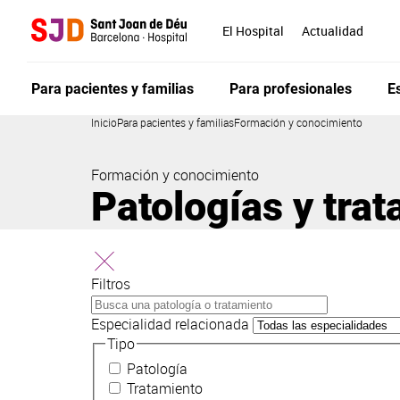
Pasar
al
El Hospital
Actualidad
contenido
principal
Para pacientes y familias
Para profesionales
E
Inicio
Para pacientes y familias
Formación y conocimiento
Formación y conocimiento
Patologías y tra
Filtros
Especialidad relacionada
Tipo
Patología
Tratamiento