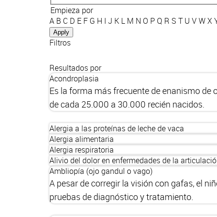
Empieza por
A
B
C
D
E
F
G
H
I
J
K
L
M
N
O
P
Q
R
S
T
U
V
W
X
Filtros
Resultados por
Acondroplasia
Es la forma más frecuente de enanismo de or
de cada 25.000 a 30.000 recién nacidos.
Alergia a las proteínas de leche de vaca
Alergia alimentaria
Alergia respiratoria
Alivio del dolor en enfermedades de la articula
Ambliopía (ojo gandul o vago)
A pesar de corregir la visión con gafas, el
pruebas de diagnóstico y tratamiento.