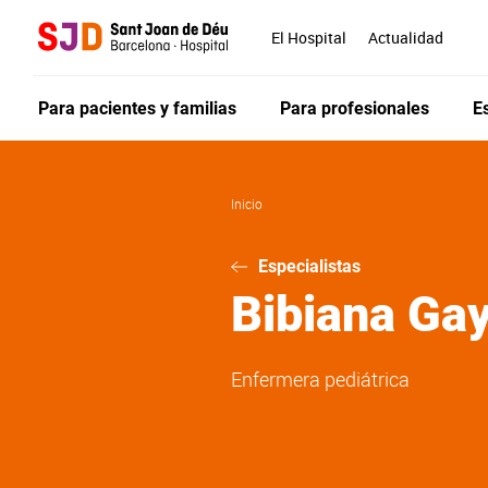
Pasar
al
El Hospital
Actualidad
contenido
principal
Para pacientes y familias
Para profesionales
E
Inicio
Especialistas
Bibiana
Gay
Enfermera pediátrica