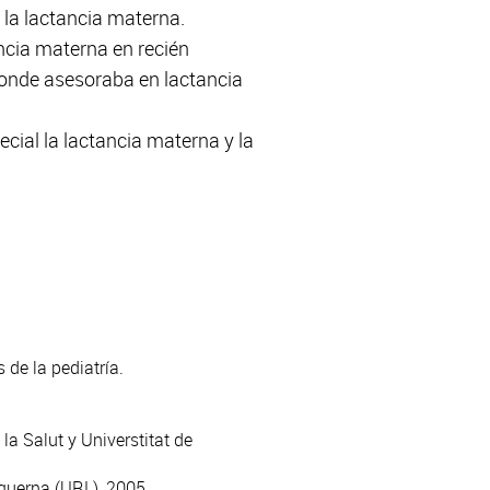
 la lactancia materna.
cia materna en recién
onde asesoraba en lactancia
ial la lactancia materna y la
 de la pediatría.
la Salut y Universtitat de
nquerna (URL), 2005.