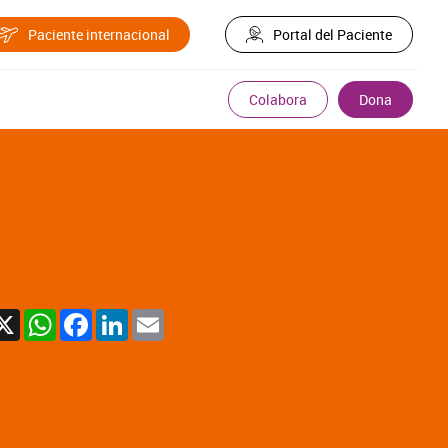
Paciente internacional
Portal del Paciente
Colabora
Dona
X
WhatsApp
Facebook
LinkedIn
Email