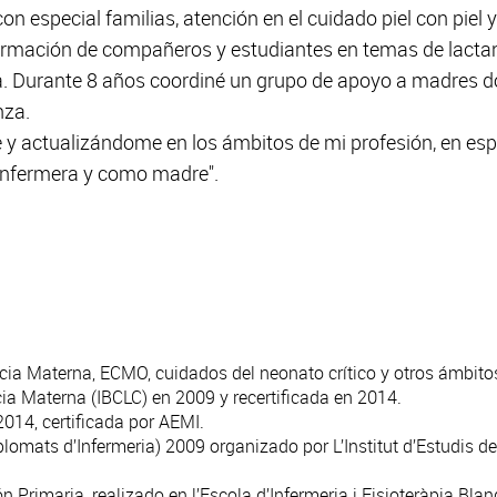
n especial familias, atención en el cuidado piel con piel y
ormación de compañeros y estudiantes en temas de lactan
a. Durante 8 años coordiné un grupo de apoyo a madres d
nza.
 actualizándome en los ámbitos de mi profesión, en espec
 enfermera y como madre".
a Materna, ECMO, cuidados del neonato crítico y otros ámbitos
ia Materna (IBCLC) en 2009 y recertificada en 2014.
2014, certificada por AEMI.
omats d’Infermeria) 2009 organizado por L’Institut d’Estudis de 
n Primaria, realizado en l’Escola d’Infermeria i Fisioteràpia Bla