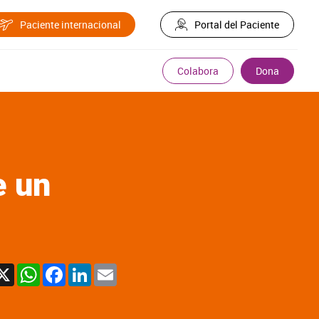
Paciente internacional
Portal del Paciente
Colabora
Dona
e un
X
WhatsApp
Facebook
LinkedIn
Email