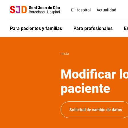
Pasar
al
El Hospital
Actualidad
contenido
principal
Para pacientes y familias
Para profesionales
E
Inicio
Modificar l
paciente
Solicitud de cambio de datos