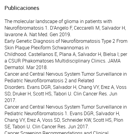
Publicaciones
The molecular landscape of glioma in patients with
Neurofibromatosis 1
. D’Angelo F, Ceccarelli M, Salvador H,
Iavarone A. Nat Med. Gen 2019.
Early Genetic Diagnosis of Neurofibromatosis Type 2 From
Skin Plaque Plexiform Schwannomas in
Childhood
. Castellanos E, Plana A, Salvador H, Bielsa I; per
a CSUR Phakomatoses Multidisciplinary Clinics. JAMA
Dermatol. Mar 2018.
Cancer and Central Nervous System Tumor Surveillance in
Pediatric Neurofibromatosis 2 and Related
Disorders
. Evans DGR, Salvador H, Chang VY, Erez A, Voss
SD, Druker H, Scott HS, Tabori U. Clin Cancer Res. Jun
2017.
Cancer and Central Nervous System Tumor Surveillance in
Pediatric Neurofibromatosis 1
. Evans DGR, Salvador H,
Chang VY, Erez A, Voss SD, Schneider KW, Scott HS, Plon
SE, Tabori U. Clin Cancer Res. Jun 2017.
Cancer Screening Recommendations and Clinical