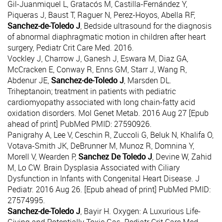
Gil-Juanmiquel L, Gratacós M, Castilla-Fernández Y,
Piqueras J, Baust T, Raguer N, Perez-Hoyos, Abella RF,
Sanchez-de-Toledo J
,
Bedside ultrasound for the diagnosis
of abnormal diaphragmatic motion in children after heart
surgery
, Pediatr Crit Care Med. 2016.
Vockley J, Charrow J, Ganesh J, Eswara M, Diaz GA,
McCracken E, Conway R, Enns GM, Starr J, Wang R,
Abdenur JE,
Sanchez-de-Toledo J
, Marsden DL.
Triheptanoin; treatment in patients with pediatric
cardiomyopathy associated with long chain-fatty acid
oxidation disorders
. Mol Genet Metab. 2016 Aug 27 [Epub
ahead of print] PubMed PMID: 27590926.
Panigrahy A, Lee V, Ceschin R, Zuccoli G, Beluk N, Khalifa O,
Votava-Smith JK, DeBrunner M, Munoz R, Domnina Y,
Morell V, Wearden P,
Sanchez De Toledo J
, Devine W, Zahid
M, Lo CW.
Brain Dysplasia Associated with Ciliary
Dysfunction in Infants with Congenital Heart Disease
. J
Pediatr. 2016 Aug 26. [Epub ahead of print] PubMed PMID:
27574995.
Sanchez-de-Toledo J
, Bayir H.
Oxygen: A Luxurious Life-