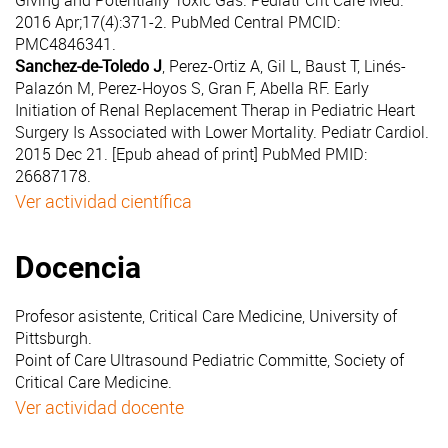
Giving and Potentially Toxic Gas
. Pediatr Crit Care Med.
2016 Apr;17(4):371-2. PubMed Central PMCID:
PMC4846341.
Sanchez-de-Toledo J
, Perez-Ortiz A, Gil L, Baust T, Linés-
Palazón M, Perez-Hoyos S, Gran F, Abella RF.
Early
Initiation of Renal Replacement Therap in Pediatric Heart
Surgery Is Associated with Lower Mortality. Pediatr Cardiol
.
2015 Dec 21. [Epub ahead of print] PubMed PMID:
26687178.
Ver actividad científica
Docencia
Profesor asistente, Critical Care Medicine, University of
Pittsburgh.
Point of Care Ultrasound Pediatric Committe, Society of
Critical Care Medicine.
Ver actividad docente