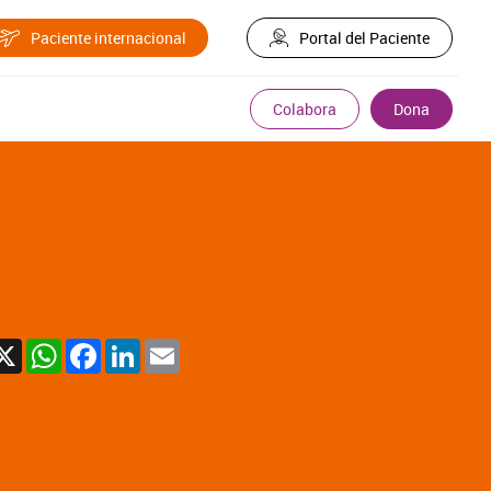
Paciente internacional
Portal del Paciente
Colabora
Dona
X
WhatsApp
Facebook
LinkedIn
Email