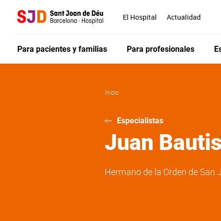
Pasar
al
El Hospital
Actualidad
contenido
principal
Para pacientes y familias
Para profesionales
E
Inicio
Especialistas
Juan Bauti
Hermano de la Orden de San Ju