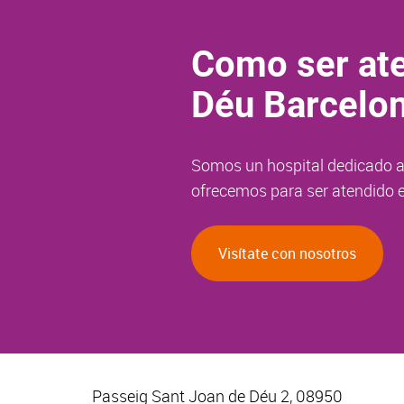
Como ser ate
Déu Barcelo
Somos un hospital dedicado a 
ofrecemos para ser atendido e
Visítate con nosotros
Passeig Sant Joan de Déu 2, 08950