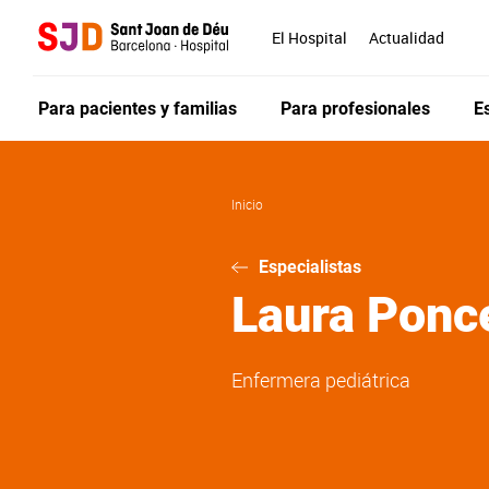
Pasar
al
El Hospital
Actualidad
contenido
principal
Para pacientes y familias
Para profesionales
E
Inicio
Especialistas
Laura
Ponc
Enfermera pediátrica