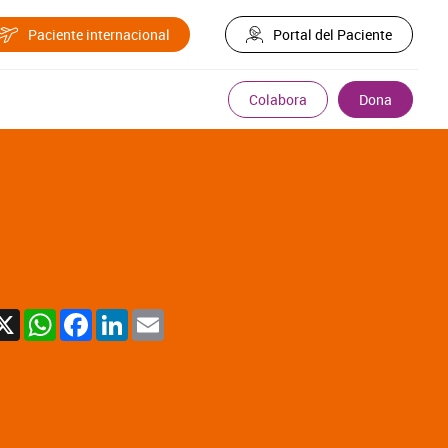
Paciente internacional
Portal del Paciente
Colabora
Dona
X
WhatsApp
Facebook
LinkedIn
Email